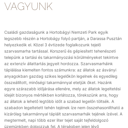
VAGYUNK
Családi gazdaságunk a Hortobágyi Nemzeti Park egyik
legszebb részén a Hortobágy folyó partján, a Darassa Pusztán
helyezkedik el. Közel 3 évtizede foglalkozunk tejelő
szarvasmarha tartással. Korszerű és gépiesített tehenészeti
telepünk a tartási és takarmányozási körülményeket tekintve
az extenzív állattartás jegyeit hordozza. Szarvasmarháink
táplálása kiemelten fontos számunkra: az állatok az ásványi
anyagokban gazdag szikes legelőkön legelnek és egyedileg
összeállított, minőségi takarmánnyal etetjük őket. Hazánk
egyre szárazabb időjárása ellenére, mely az állatok legeltetési
idejét bizonyos mértékben korlátozza, törekszünk arra, hogy
az állatok a lehető legtöbb időt a szabad legelőn töltsék. A
szabadon legeltetett tehén tejének íze nem összehasonlítható a
kizárólag takarmánnyal táplált szarvasmarhák tejének ízével. A
megtermelt, napi több ezer liter tejet saját tejfeldolgozó
üzemünkben dolgozzuk fel. A térségben jelen lévő