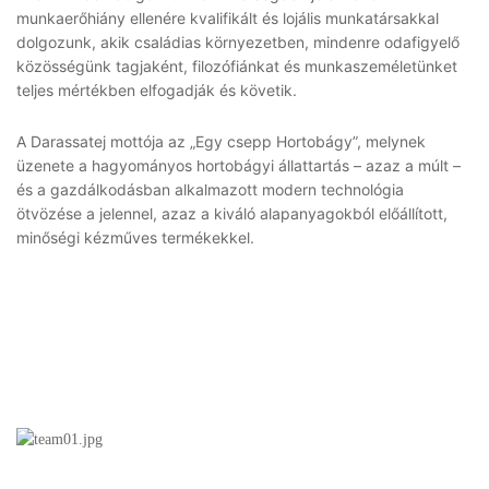
munkaerőhiány ellenére kvalifikált és lojális munkatársakkal
dolgozunk, akik családias környezetben, mindenre odafigyelő
közösségünk tagjaként, filozófiánkat és munkaszeméletünket
teljes mértékben elfogadják és követik.
A Darassatej mottója az „Egy csepp Hortobágy”, melynek
üzenete a hagyományos hortobágyi állattartás – azaz a múlt –
és a gazdálkodásban alkalmazott modern technológia
ötvözése a jelennel, azaz a kiváló alapanyagokból előállított,
minőségi kézműves termékekkel.