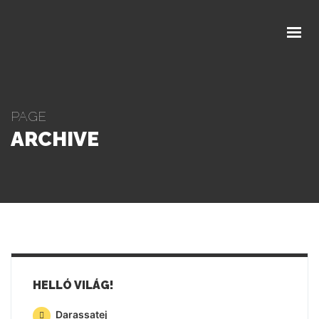
FŐOLDAL
RÓLUNK
TERMÉKEINK
KAPCSOLAT
PAGE
VÁSÁRLÁS
ARCHIVE
HELLÓ VILÁG!
Darassatej